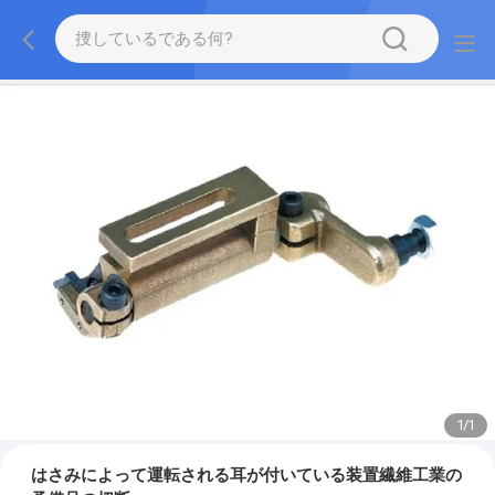
1
/
1
はさみによって運転される耳が付いている装置繊維工業の