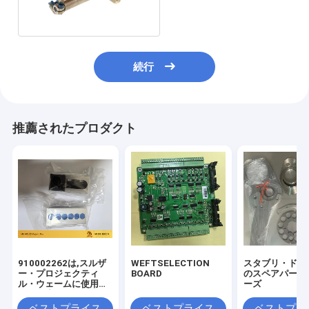
維工業の予備品の切断
続行
推薦されたプロダクト
910002262は,スルザ
WEFTSELECTION
スタブリ・ドビ
ー・プロジェクティ
BOARD
のスペアパーツ
ル・ウェームに使用さ
ーズ
れる角度センサー
(WMK9.3の角度センサ
ベストプライス
ベストプライス
ベストプラ