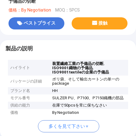
予備品の切断
価格：By Negotiation
MOQ：5PCS
ベストプライス
接触
製品の説明
,
装置繊維工業の予備品の切断
ハイライト
,
ISO9001織物の予備品
ISO9001textileの企業の予備品
ポリ袋、そして輸出カートンの単一の
パッケージの詳細
packiage
ブランド名
HH
モデル番号
SULZER PU、P7100、P7150織機の部品
供給の能力
在庫で50pcsを常に保ちなさい
価格
By Negotiation
多くを見て下さい