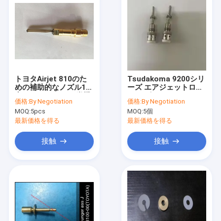
トヨタAirjet 810のた
Tsudakoma 9200シリ
めの補助的なノズル1の
ーズ エアジェットロー
穴1.4mm Airjetの織機
ム ノズルコア
価格:
By Negotiation
価格:
By Negotiation
の部品
MOQ:
5pcs
MOQ:
5個
最新価格を得る
最新価格を得る
接触
接触
家
プロダクト
私達について