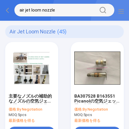
Air Jet Loom Nozzle
(45)
主要なノズルの補助的
BA307528 B163551
なノズルの空気ジェッ
Picanolの空気ジェット
ト機の織機の予備品の
機の織機の予備品の長
価格:
By Negotiation
価格:
By Negotiation
編む織機の予備品
い耐用年数
MOQ:
5pcs
MOQ:
5pcs
最新価格を得る
最新価格を得る