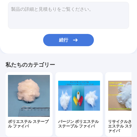
レイピアの織機の予備品
編む織機の予備品
織物の機械類の予備品
続行
炎-抑制ポリエステル
非編まれた生地ポリエステル
私たちのカテゴリー
ポリプロピレンのステープル ファイバ
染められたポリエステルを添加しなさい
ポリエステル化学繊維
Airjetの織機の部品
ポリエステル ステープ
バージン ポリエステル
リサイクルされ
予備品を回す開放端
ル ファイバ
ステープル ファイバ
エステル ステー
ァイバ