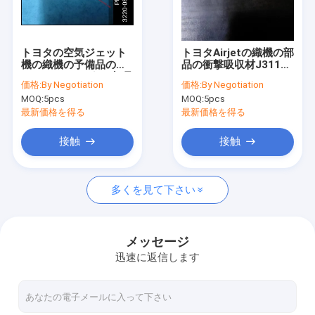
工場旅行
品質管理
トヨタの空気ジェット
トヨタAirjetの織機の部
機の織機の予備品のプ
品の衝撃吸収材J3115-
私達に連絡しなさい
ランジャーろばJの部品
14030-00 J3115-
価格:
By Negotiation
価格:
By Negotiation
番号3220-08100-00
35010-00 J3115-
MOQ:
5pcs
MOQ:
5pcs
14060-00
ニュース
最新価格を得る
最新価格を得る
場合
接触
接触
多くを見て下さい
ポリエステル ステープル ファイバ
バージン ポリエステル ステープル ファイバ
メッセージ
迅速に返信します
リサイクルされたポリエステル ステープル ファイバ
Sulzerの織機の予備品