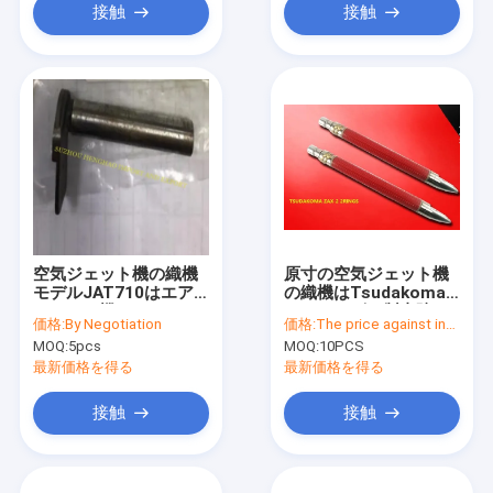
接触
接触
空気ジェット機の織機
原寸の空気ジェット機
モデルJAT710はエア
の織機はTsudakoma
ジェット機および
のためのゴム製寺院シ
価格:
By Negotiation
価格:
The price against inquiry
Water-jet編む織機の
リンダーを分ける
MOQ:
5pcs
MOQ:
10PCS
ために部品
最新価格を得る
最新価格を得る
接触
接触