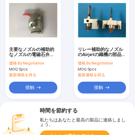
主要なノズルの補助的
リレー補助的なノズル
なノズルの電磁石弁の
のAirjetの織機の部品の
編むことは予備品空気
日産Gunneの空気ジェ
価格:
By Negotiation
価格:
By Negotiation
ジェット機のための現
ット機の織機の使用
MOQ:
5pcs
MOQ:
5pcs
われる
最新価格を得る
最新価格を得る
接触
接触
時間を節約する
私たちはあなたと最高の製品に連絡しまし
ょう。