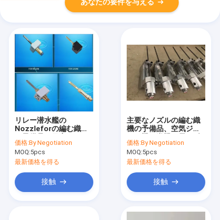
あなたの要件を与える
リレー潜水艦の
主要なノズルの編む織
Nozzleforの編む織機
機の予備品、空気ジェ
の予備品の日産Gunne
ット機の織機は長い耐
価格:
By Negotiation
価格:
By Negotiation
の空気ジェット機の織
用年数を分ける
MOQ:
5pcs
MOQ:
5pcs
機は使用する
最新価格を得る
最新価格を得る
接触
接触