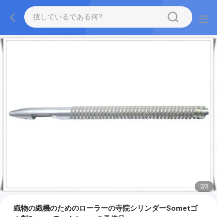
2
/
3
織物の織機のためのローラーの寺院シリンダーSometゴ