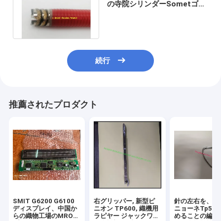
の寺院シリンダーSometゴム
製Saurer Tsudakomaの予備
品
続行
推薦されたプロダクト
SMIT G6200 G6100
右グリッパー, 新型ピ
針の左右を、Nu
ディスプレイ、中国か
ニオン TP600, 織機用
ニョーネTp50
らの織物工場のMROサ
ラピヤー ジャックワー
めることの編む