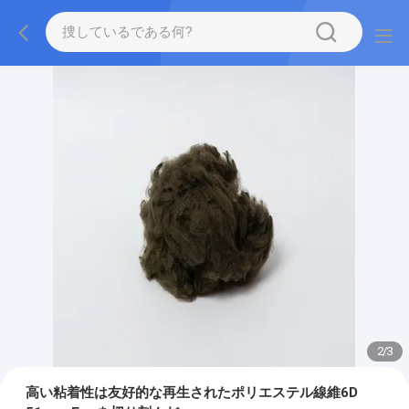
2
/
3
高い粘着性は友好的な再生されたポリエステル線維6D