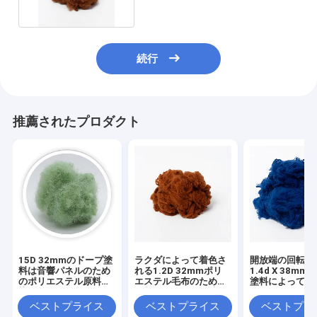
続行
推薦されたプロダクト
15D 32mmのドープ塗
ラクダによって着色さ
開放端の回転の
料は音響パネルのため
れる1.2D 32mmポリ
1.4d X 38m
のポリエステル原料を
エステル毛布のための
塗料によって染
染めた
原料にまいはだを詰め
るポリエステル
るため
を鳴らす
ベストプライス
ベストプライス
ベストプラ