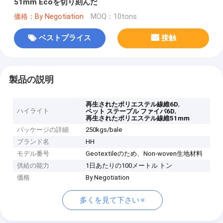
51mm Ecoを切り刻んだ
価格：By Negotiation
MOQ：10tons
ベストプライス
接触
製品の説明
,
再生されたポリエステル線維6D
ハイライト
,
ペット ステープル ファイバ6D
再生されたポリエステル線維51mm
パッケージの詳細
250kgs/bale
ブランド名
HH
モデル番号
Geotextileのため、Non-woven生地材料
供給の能力
1日あたりの100メートル トン
価格
By Negotiation
多くを見て下さい