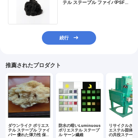
テル ステープル ファイバPSFの
Geotextileの使用
続行
推薦されたプロダクト
ダウンライク ポリエス
防水の暗いLuminuous
リサイクルされ
テル ステープル ファイ
ポリエステル ステープ
エステル固体お
バー 優れた弾力性 保温
ル ヤーン繊維
の共役ステープ