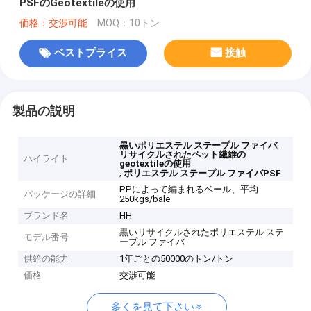
PSFのGeotextileの使用
価格：交渉可能
MOQ：10トン
ベストプライス
接触
製品の説明
,
黒いポリエステル ステープル ファイバ
リサイクルされたペット繊維の
ハイライト
geotextileの使用
,
ポリエステル ステープル ファイバPSF
PPによって編まれるベール、平均
パッケージの詳細
250kgs/bale
ブランド名
HH
黒いリサイクルされたポリエステル ステ
モデル番号
ープル ファイバ
供給の能力
1年ごとの50000のトン/トン
価格
交渉可能
多くを見て下さい