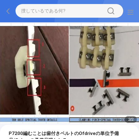
2
/
2
P7200編むことは歯付きベルトのOfdriveの単位予備