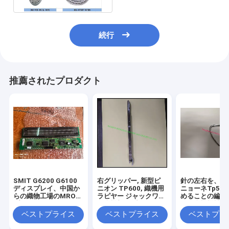
続行
推薦されたプロダクト
SMIT G6200 G6100
右グリッパー, 新型ピ
針の左右を、Nu
ディスプレイ、中国か
ニオン TP600, 織機用
ニョーネTp50
らの織物工場のMROサ
ラピヤー ジャックワー
めることの編む
プライ
ド織機部品, 中国から
ード織機機械部
のMROサプライヤー
めのレイピア
ベストプライス
ベストプライス
ベストプラ