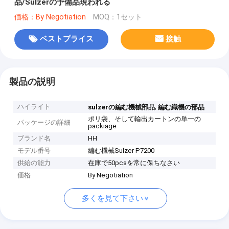
品/Sulzerの予備品現われる
価格：By Negotiation
MOQ：1セット
ベストプライス
接触
製品の説明
ハイライト
,
sulzerの編む機械部品
編む織機の部品
ポリ袋、そして輸出カートンの単一の
パッケージの詳細
packiage
ブランド名
HH
モデル番号
編む機械Sulzer P7200
供給の能力
在庫で50pcsを常に保ちなさい
価格
By Negotiation
多くを見て下さい