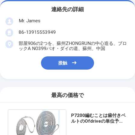
連絡先の詳細
Mr. James
86-13915553949
部屋906の2つを、蘇州ZHONGRUNの中心造る、ブロ
ックA NO399バオ・ダイの道、蘇州、中国
接触
最高の価格で
P7200編むことは歯付きベ
ルトのOfdriveの単位予備
品/Sulzerの予備品現われ
る