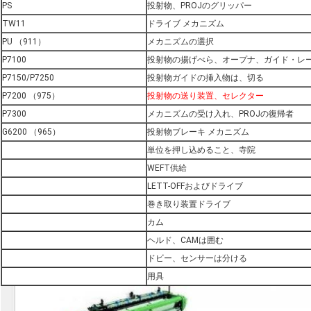
PS
投射物、PROJのグリッパー
TW11
ドライブ メカニズム
PU （911）
メカニズムの選択
P7100
投射物の揚げべら、オープナ、ガイド・レ
P7150/P7250
投射物ガイドの挿入物は、切る
P7200 （975）
投射物の送り装置、セレクター
P7300
メカニズムの受け入れ、PROJの復帰者
G6200 （965）
投射物ブレーキ メカニズム
単位を押し込めること、寺院
WEFT供給
LETT-OFFおよびドライブ
巻き取り装置ドライブ
カム
ヘルド、CAMは囲む
ドビー、センサーは分ける
用具