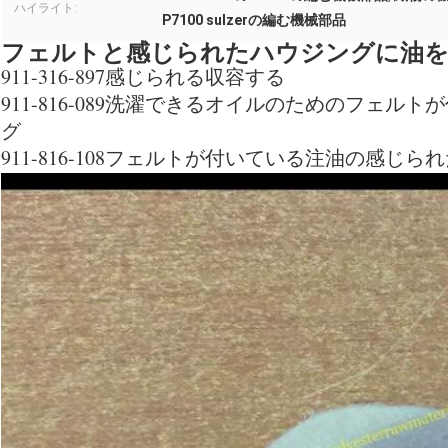
ハイライト:
P7100 sulzerの編む機械部品
フェルトと感じられたハウジングに油
911-316-897感じられる収容する
911-816-089洗濯できるオイルのためのフェ
グ
911-816-108フェルトが付いている注油の感じ