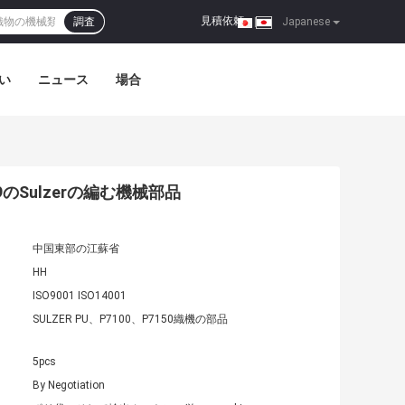
見積依頼
調査
|
Japanese
い
ニュース
場合
のSulzerの編む機械部品
中国東部の江蘇省
HH
ISO9001 ISO14001
SULZER PU、P7100、P7150織機の部品
5pcs
By Negotiation