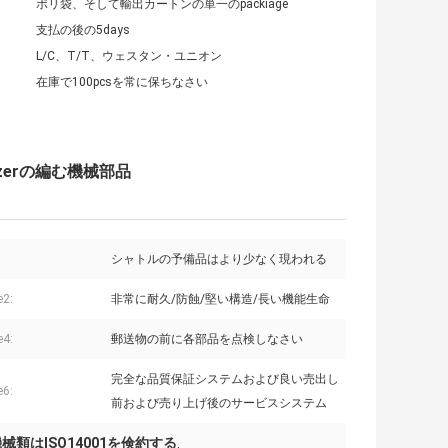
ポリ袋、そして輸出カートンの単一のpackiage
支払の後の5days
L/C、T/T、ウェスタン・ユニオン
在庫で100pcsを常に保ちなさい
zerの編む機械部品
シャトルの予備品はより少なく現われる
e2:
非常に耐久/防蝕/堅い構造/長い機能生命
e4:
郵送物の前に各部品を点検しなさい
完全な品質保証システムおよび良い売出し
e6:
前および売り上げ後のサービスシステム
械類はISO14001を倹約する
,