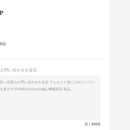
P
械部品
接お問い合わせを送信
(
0
/ 3000)