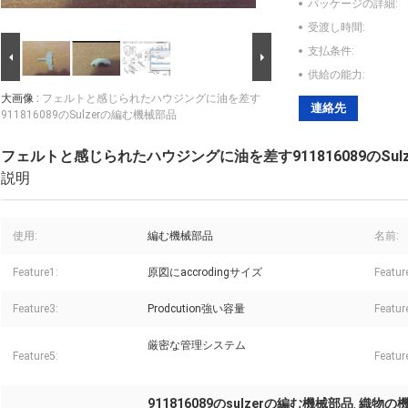
パッケージの詳細:
受渡し時間:
支払条件:
供給の能力:
大画像 :
フェルトと感じられたハウジングに油を差す
連絡先
911816089のSulzerの編む機械部品
フェルトと感じられたハウジングに油を差す911816089のSul
説明
使用:
編む機械部品
名前:
Feature1:
原図にaccrodingサイズ
Featur
Feature3:
Prodcution強い容量
Featur
厳密な管理システム
Feature5:
Featur
911816089のsulzerの編む機械部品
織物の機
,