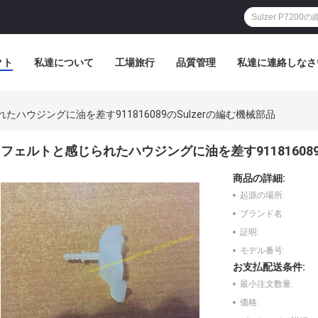
クト
私達について
工場旅行
品質管理
私達に連絡しなさ
たハウジングに油を差す911816089のSulzerの編む機械部品
フェルトと感じられたハウジングに油を差す911816089
商品の詳細:
起源の場所:
ブランド名:
証明:
モデル番号:
お支払配送条件:
最小注文数量:
価格: