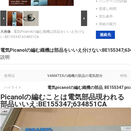
パッケージの詳細:
受渡し時間:
支払条件:
供給の能力:
大画像 :
電気Picanolの編む織機は部品をいいえ分けな
連絡先
い:BE155347;634851CA
電気Picanolの編む織機は部品をいいえ分けない:BE155347;634
説明
使用法:
VAMATEXの織機の部品の電気部分
特性:
電気picanolの編む織機の部品
BE155347 
ハイライト:
,
Picanolの編むことは電気部品現われる
部品いいえ:BE155347;634851CA