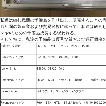
私達は編む織機の予備品を作り出し、販売することの
17年間の製造業および貿易経験に頼って、私達は研究し
Airjetのための予備品成長する現われる。
そして特に、私達の予備品は優秀な質および適正価格
Sulzerの投射物:
PS、PU、TW11、P7100、P7200、P7300、
Sulzerのレイピア:
G6100、G6200、G6300、F2001
raplier Smit:
GS900、GS920、速く
Sometのレイピア:
SM92、SM93、Thema 11、Thema 11E、極度のExce
Picanol Airjet:
PATのデルタ、OmniのOmniのプラス、
Picanolのレイピア:
PGW、GTX、GTM、GTM-ASのガンマ98,99,2000,20