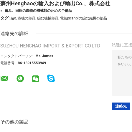
蘇州Henghaoの輸入および輸出Co.、株式会社
編み、回転の織物の機械類のための予備品
,
,
タグ:
編む織機の部品
編む機械部品
電気picanolの編む織機の部品
連絡先の詳細
私達に直
SUZHOU HENGHAO IMPORT & EXPORT CO.LTD
コンタクトパーソン:
Mr. James
電話番号:
86-13915553949
その他の製品