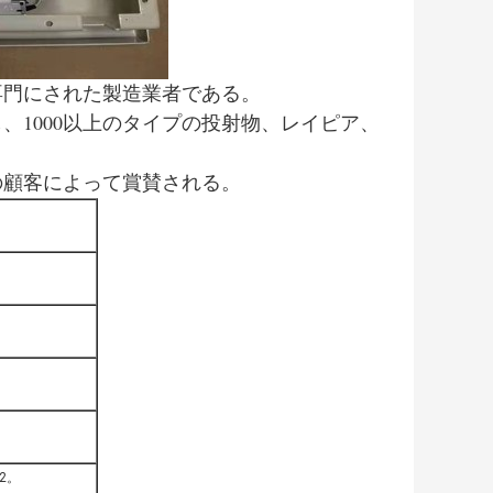
専門にされた製造業者である。
、1000以上のタイプの投射物、レイピア、
の顧客によって賞賛される。
l
02。