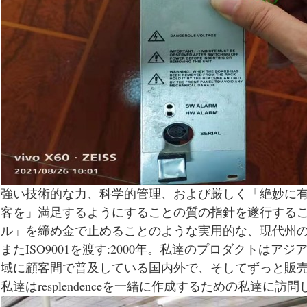
強い技術的な力、科学的管理、および厳しく「絶妙に
客を」満足するようにすることの質の指針を遂行する
ル」を締め金で止めることのような実用的な、現代州
またISO9001を渡す:2000年。私達のプロダクトは
域に顧客間で普及している国内外で、そしてずっと販
私達はresplendenceを一緒に作成するための私達