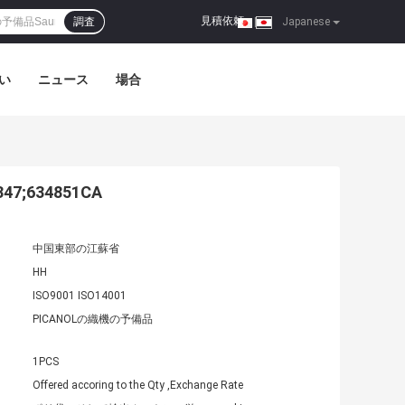
見積依頼
調査
|
Japanese
い
ニュース
場合
;634851CA
中国東部の江蘇省
HH
ISO9001 ISO14001
PICANOLの織機の予備品
1PCS
Offered accoring to the Qty ,Exchange Rate