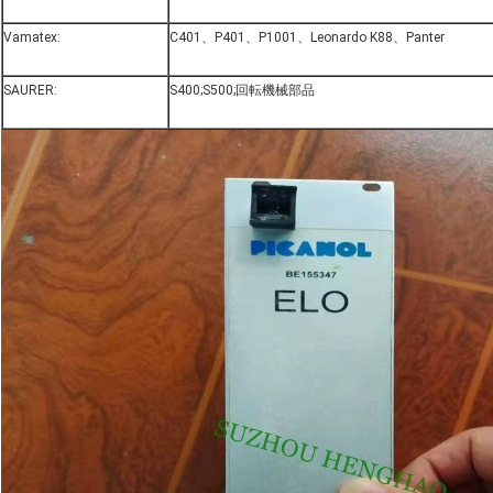
Vamatex:
C401、P401、P1001、Leonardo K88、Panter
SAURER:
S400;S500;回転機械部品