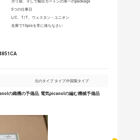
ポリ袋、そして輸出カートンの単一のpackiage
5つの仕事日
L/C、T/T、ウェスタン・ユニオン
在庫で10pcsを常に保ちなさい
851CA
元のタイプ タイプ;中国製タイプ
picanolの織機の予備品
電気picanolの編む機械予備品
,