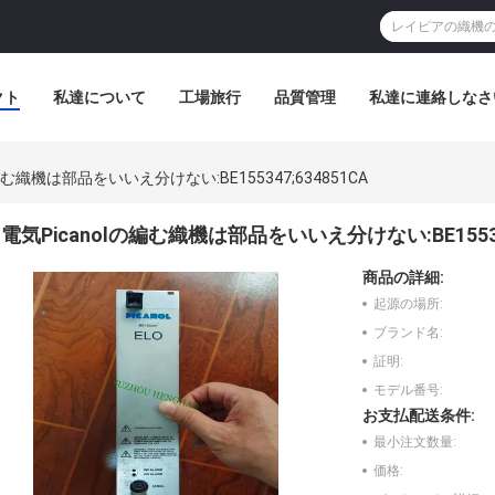
クト
私達について
工場旅行
品質管理
私達に連絡しなさ
編む織機は部品をいいえ分けない:BE155347;634851CA
電気Picanolの編む織機は部品をいいえ分けない:BE155347
商品の詳細:
起源の場所:
ブランド名:
証明:
モデル番号:
お支払配送条件:
最小注文数量:
価格: