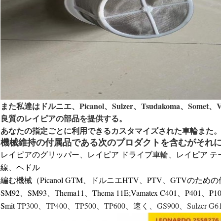
また私達はドルニエ、Picanol、Sulzer、Tsudakoma、So
良質のレイピアの部品を提供する。
あなたの指定ごとに利用できるカスタマイズされた車輪また
機械維持の付属品である次のプロダクトを含むがそれに
レイピアのグリッパー、レイピア ドライブ車輪、レイピア 
線、ヘドル
編む機械（Picanol GTM、ドルニエHTV、PTV、GTVのための他のa
SM92、SM93、Thema11、Thema 11E;Vamatex C401、P401
Smit
TP300、TP400、TP500、TP600、速く、GS900、Sulzer G6100