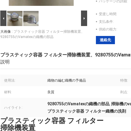
パッケージの詳細:
受渡し時間:
支払条件:
供給の能力:
大画像 :
プラスティック容器 フィルター掃除機装置、
9280755のVamatexの織機の部品
連絡先
プラスティック容器 フィルター掃除機装置、9280755のVama
説明
使用法:
織物の編む織機の予備品
特徴:
材料:
良質
利点:
9280755のVamatexの織機の部品
掃除機のv
,
ハイライト:
プラスティック容器 フィルター織機の洗剤
プラスティック容器 フィルター
掃除機装置