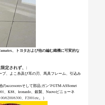
met、Vamatex、トヨタおよび他の編む織機に可変的な
。
限定されず、:
テープ、よこ糸及び耳の刃、馬具フレーム、引込み
ccessoresそして部品;ガンマGTM-ASSomet
、P1001、K88、leonardo、銀製、Nuovoピニョーネ
/6200/6300、F2001etc
。）