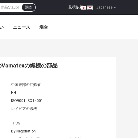
見積依頼
調査
|
Japanese
い
ニュース
場合
Vamatexの織機の部品
中国東部の江蘇省
HH
ISO9001 ISO14001
レイピアの織機
1PCS
By Negotiation