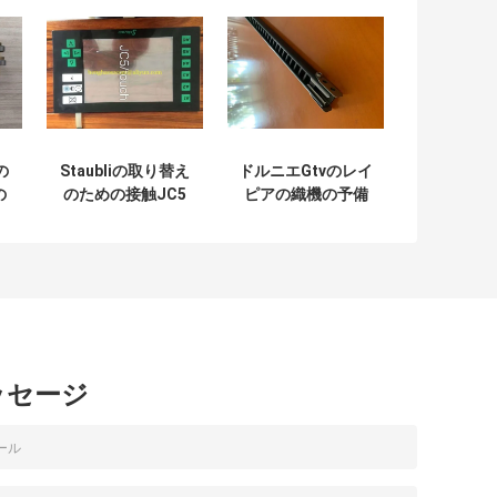
の
Staubliの取り替え
ドルニエGtvのレイ
の
のための接触JC5
ピアの織機の予備
ロ
JC6 JC7織物の機
品2200のレイピア
の
械類の予備品
テープのための完
機
全なカーボン レイ
ピア
ッセージ