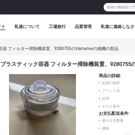
クト
私達について
工場旅行
品質管理
私達に連絡しなさ
器 フィルター掃除機装置、9280755のVamatexの織機の部品
プラスティック容器 フィルター掃除機装置、9280755の
商品の詳細:
起源の場所:
ブランド名:
証明:
モデル番号:
お支払配送条件:
最小注文数量:
価格: