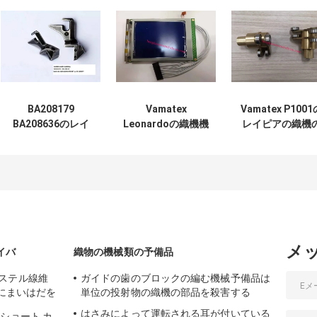
BA208179
Vamatex
Vamatex P1001
BA208636のレイ
Leonardoの織機機
レイピアの織機
ピアの織機の予備
械予備品9820537
予備品のための
品のレイピア ガイ
ーラーVamatex
ドのホック
9340052台の織
メ
イバ
織物の機械類の予備品
ステル線維
ガイドの歯のブロックの編む機械予備品は
Dにまいはだを
単位の投射物の織機の部品を殺害する
はさみによって運転される耳が付いている
ショート カ