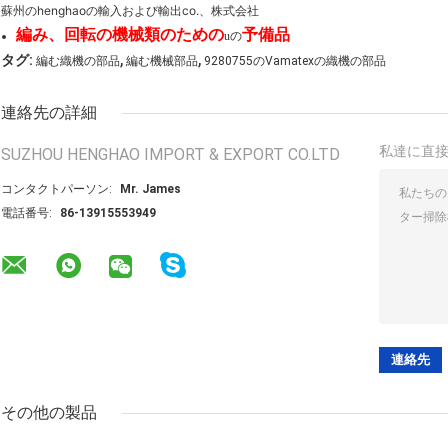
蘇州のhenghaoの輸入および輸出co.、株式会社
編み、回転の機械類のための
予備品
uの
,
,
タグ:
編む織機の部品
編む機械部品
9280755のVamatexの織機の部品
連絡先の詳細
私達に直
SUZHOU HENGHAO IMPORT & EXPORT CO.LTD
コンタクトパーソン:
Mr. James
電話番号:
86-13915553949
その他の製品