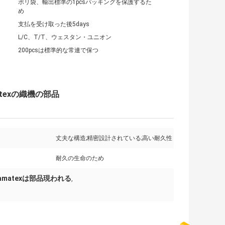
ポリ袋、輸出標準の1pcsパッキングを保護するた
め
支払を受け取った後5days
L/C、T/T、ウェスタン・ユニオン
200pcsは標準的な常連で保つ
texの織機の部品
丈夫な構造;精密設計されている;高い耐久性
耐久の生命のため
amatexは部品現われる
,