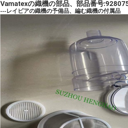
Vamatexの織機の部品、部品番号:92807
---レイピアの織機の予備品、編む織機の付属品