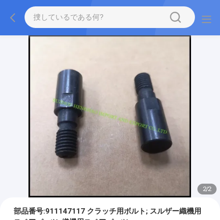
2
/
2
部品番号:911147117 クラッチ用ボルト; スルザー織機用