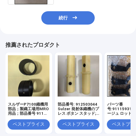
続行
推薦されたプロダクト
スルザーP7100織機用
部品番号: 912503044
パーツ番
部品；製織工場用MRO
Sulzer 発射体織機のプ
号:91115931
用品；部品番号 911
レス ボタン スタッド;
ージュ ロッド F
406 913、911 306
製織工場用 MRO 供給
ザー・ローム パ
861
品
織り物 ロム パ
ベストプライス
ベストプライス
ベストプラ