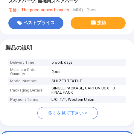
スペアパーツ; 織機用スペアパーツ
価格：The price against inquiry
MOQ：2pcs
ベストプライス
接触
製品の説明
Delivery Time
5 work days
Minimum Order
2pcs
Quantity
Model Number
SULZER TEXTILE
SINGLE PACKAGE, CARTON BOX TO
Packaging Details
FINAL PACK
Payment Terms
L/C, T/T, Western Union
多くを見て下さい