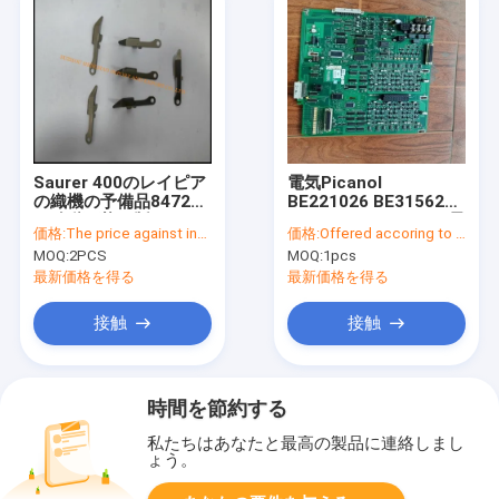
Saurer 400のレイピア
電気Picanol
の織機の予備品847267
BE221026 BE315628
の移動可能な版847115
およびElectornicsの予
価格:
The price against inquiry
価格:
Offered accoring to the Qty ,Exchange Rate
の苦境の版、MROは編
備品
MOQ:
2PCS
MOQ:
1pcs
む植物の工場のために
供給する
最新価格を得る
最新価格を得る
接触
接触
時間を節約する
私たちはあなたと最高の製品に連絡しまし
ょう。