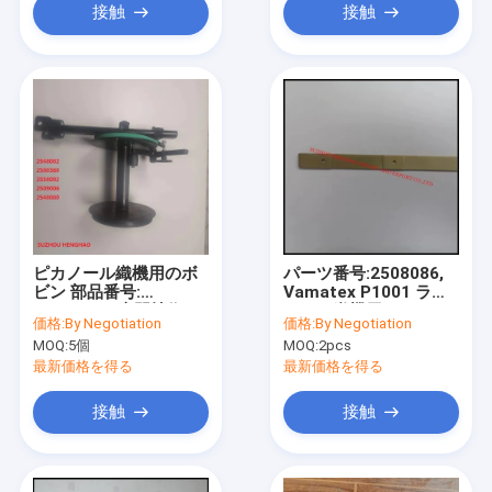
接触
接触
ピカノール織機用のボ
パーツ番号:2508086,
ビン 部品番号:
Vamatex P1001 ラピ
BE152341 専門技術サ
エール織機用ガイ
価格:
By Negotiation
価格:
By Negotiation
ポート 費用対効果の高
ド,MRO用品 織機用,中
MOQ:
5個
MOQ:
2pcs
い品質
国製
最新価格を得る
最新価格を得る
接触
接触