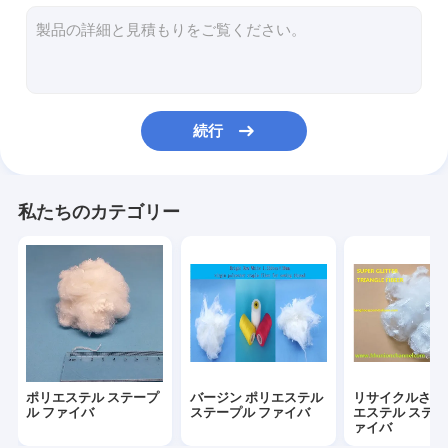
レイピアの織機の予備品
編む織機の予備品
織物の機械類の予備品
続行
炎-抑制ポリエステル
非編まれた生地ポリエステル
私たちのカテゴリー
ポリプロピレンのステープル ファイバ
染められたポリエステルを添加しなさい
ポリエステル化学繊維
Airjetの織機の部品
ポリエステル ステープ
バージン ポリエステル
リサイクルされ
予備品を回す開放端
ル ファイバ
ステープル ファイバ
エステル ステー
ァイバ