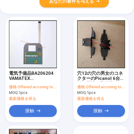
あなたの要件を与える
電気予備品BA206204
穴12の穴の男女のコネ
VAMATEX
クターのPicanol 6台の
PROMATECH Vドライ
編む機械は予備品を
価格:
Offered accoring to the Qty ,Exchange Rate
価格:
Offered accoring to the Qty ,Exchange Rate
ブSOMETキーボード
MOQ:
1pcs
MOQ:
1pcs
F6
最新価格を得る
最新価格を得る
接触
接触