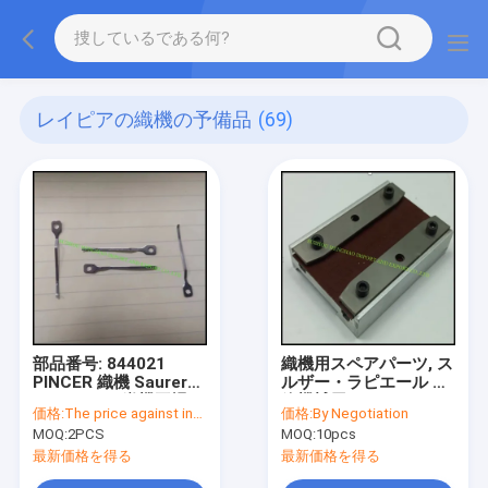
レイピアの織機の予備品
(69)
部品番号: 844021
織機用スペアパーツ, ス
PINCER 織機 Saurer
ルザー・ラピエール 繊
S400 S500 織機工場の
維機械用スペアパーツ
価格:
The price against inquiry
価格:
By Negotiation
ためのMRO補給品,中国
G6100 G6200 G6300
MOQ:
2PCS
MOQ:
10pcs
F2001,MRO SUPPLIES
最新価格を得る
最新価格を得る