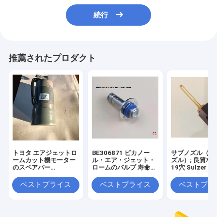
続行
推薦されたプロダクト
トヨタ エアジェットロ
BE306871 ピカノー
サブノズル（リ
ームカット機モーター
ル・エア・ジェット・
ズル）; 良質な
のスペアパー
ロームのバルブ 寿命が
19穴 Sulzer L
ツ;Tsudakoma モータ
長い 価値のある価格
用、繊維機械ス
ー部品/アクセサリー
ーツサプライヤ
ベストプライス
ベストプライス
ベストプラ