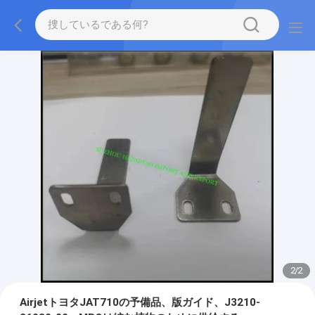
2
/
2
AirjetトヨタJAT710の予備品、版ガイド、J3210-